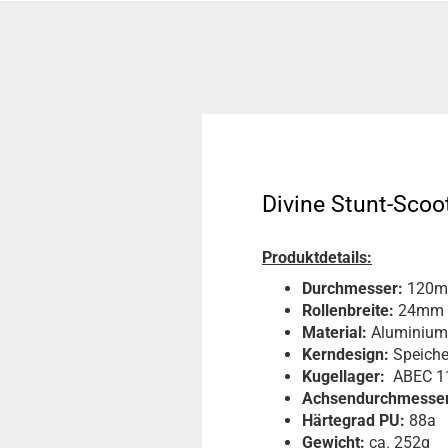
Divine Stunt-Sco
Produktdetails:
Durchmesser:
120
Rollenbreite:
24mm
Material:
Aluminium
Kerndesign:
Speich
Kugellager:
ABEC 11
Achsendurchmesser
Härtegrad PU:
88a
Gewicht:
ca. 252g