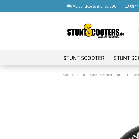
Versandkostenfrei ab 59€
08446
STUNT SCOOTER
STUNT SC
»
»
Startseite
Stunt Scooter Parts
Whe