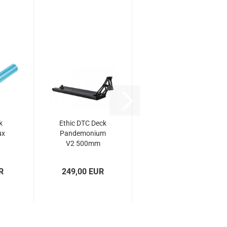
k
Ethic DTC Deck
ux
Pandemonium
V2 500mm
boxed...
R
249,00 EUR