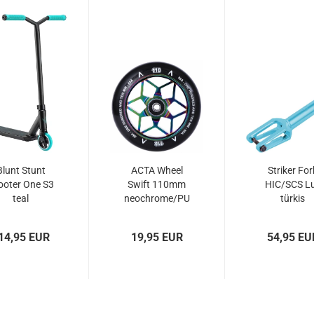
Blunt Stunt
ACTA Wheel
Striker For
ooter One S3
Swift 110mm
HIC/SCS L
teal
neochrome/PU
türkis
schwarz...
14,95 EUR
19,95 EUR
54,95 EU