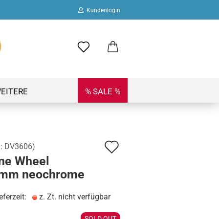
Kundenlogin
ail
swort
EITERE
% SALE %
Auf
.:
DV3606
)
 erstellen
ine Wheel
den
ort vergessen?
mm neochrome
Merkzettel
eferzeit:
z. Zt. nicht verfügbar
SOLD OUT