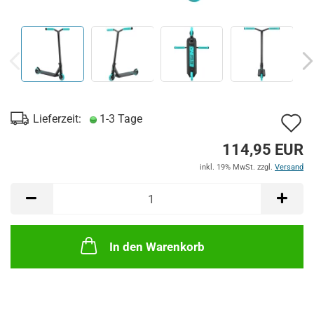
A
Lieferzeit:
1-3 Tage
d
114,95 EUR
M
inkl. 19% MwSt. zzgl.
Versand
In den Warenkorb