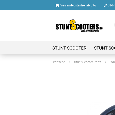
Versandkostenfrei ab 59€
08446
STUNT SCOOTER
STUNT SC
»
»
Startseite
Stunt Scooter Parts
Whe