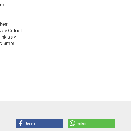
mm
m
kern
ore Cutout
inklusiv
:
8mm
teilen
teilen