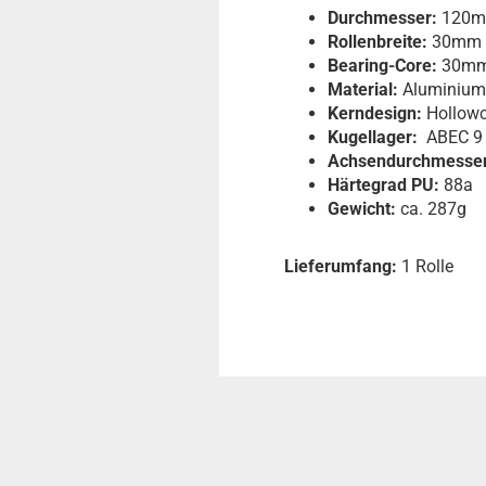
Durchmesser:
120
Rollenbreite:
30mm
Bearing-Core:
30m
Material:
Aluminium
Kerndesign:
Hollowc
Kugellager:
ABEC 9 
Achsendurchmesser
Härtegrad PU:
88a
Gewicht:
ca. 287g
Lieferumfang:
1 Rolle