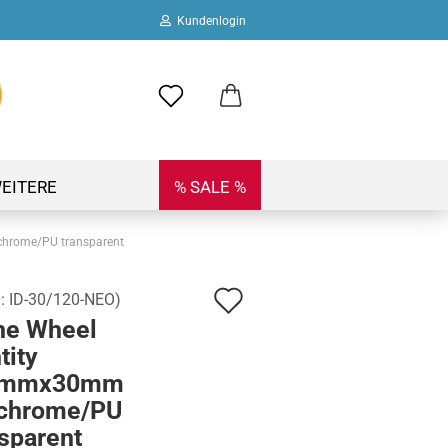
Kundenlogin
ail
swort
EITERE
% SALE %
hrome/PU transparent
Auf
.:
ID-30/120-NEO
)
 erstellen
ne Wheel
den
ort vergessen?
tity
Merkzettel
0mmx30mm
chrome/PU
sparent