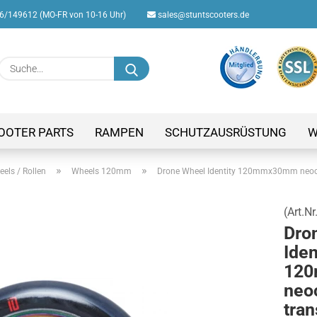
/149612 (MO-FR von 10-16 Uhr)
sales@stuntscooters.de
Suche...
E-M
Pas
OOTER PARTS
RAMPEN
SCHUTZAUSRÜSTUNG
W
»
»
els / Rollen
Wheels 120mm
Drone Wheel Identity 120mmx30mm neoc
(Art.Nr
Konto
Dro
Passw
Iden
12
neo
tran