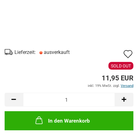
A
Lieferzeit:
ausverkauft
d
SOLD OUT
M
11,95 EUR
inkl. 19% MwSt. zzgl.
Versand
In den Warenkorb