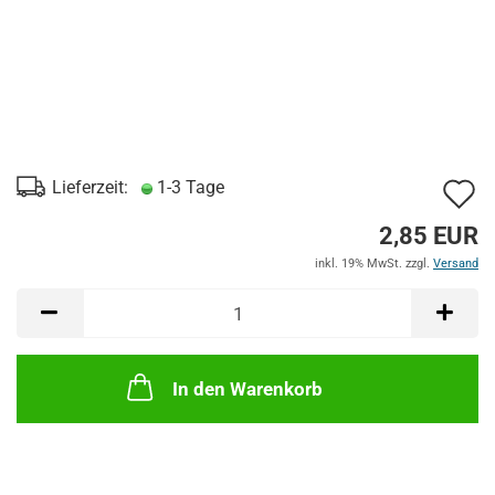
A
Lieferzeit:
1-3 Tage
d
2,85 EUR
M
inkl. 19% MwSt. zzgl.
Versand
In den Warenkorb