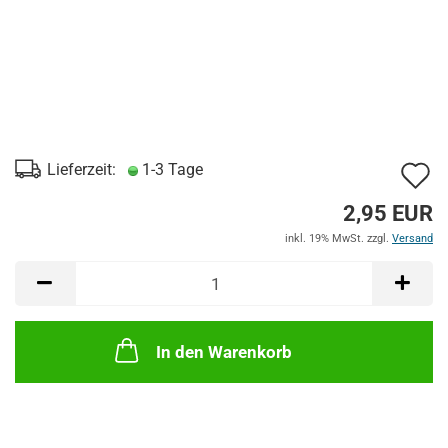
A
Lieferzeit:
1-3 Tage
d
2,95 EUR
M
inkl. 19% MwSt. zzgl.
Versand
In den Warenkorb