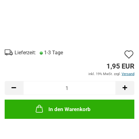
A
Lieferzeit:
1-3 Tage
d
1,95 EUR
M
inkl. 19% MwSt. zzgl.
Versand
In den Warenkorb