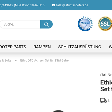
/149612 (MO-FR von 10-16 Uhr)
sales@stuntscooters.de
Suche...
E-M
Pas
OOTER PARTS
RAMPEN
SCHUTZAUSRÜSTUNG
W
»
e & Bolts
Ethic DTC Achsen Set für 8Std Gabel
(Art.Nr
Konto
Eth
Passw
Set 
Li