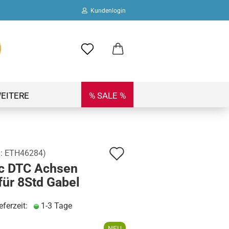
Kundenlogin
ail
swort
EITERE
% SALE %
Auf
.:
ETH46284
)
 erstellen
ic DTC Achsen
den
ort vergessen?
für 8Std Gabel
Merkzettel
eferzeit:
1-3 Tage
NEU