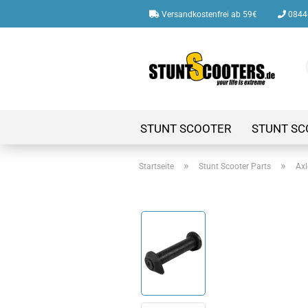
Versandkostenfrei ab 59€
08446
STUNT SCOOTER
STUNT SC
»
»
Startseite
Stunt Scooter Parts
Axl