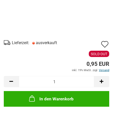
A
Lieferzeit:
ausverkauft
d
SOLD OUT
M
0,95 EUR
inkl. 19% MwSt. zzgl.
Versand
In den Warenkorb