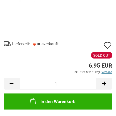
A
Lieferzeit:
ausverkauft
d
SOLD OUT
M
6,95 EUR
inkl. 19% MwSt. zzgl.
Versand
In den Warenkorb