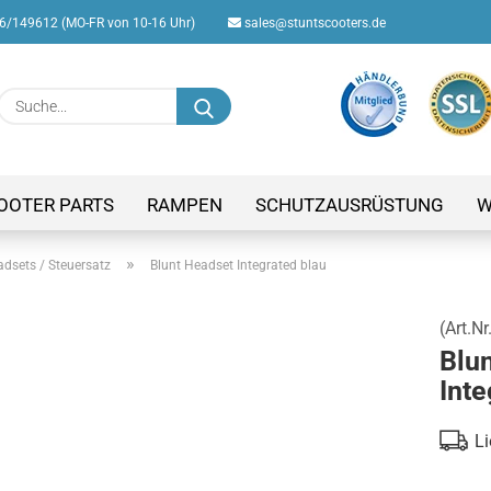
/149612 (MO-FR von 10-16 Uhr)
sales@stuntscooters.de
Suche...
E-M
Pas
OOTER PARTS
RAMPEN
SCHUTZAUSRÜSTUNG
W
»
dsets / Steuersatz
Blunt Headset Integrated blau
(Art.Nr
Konto
Blu
Passw
Inte
Li