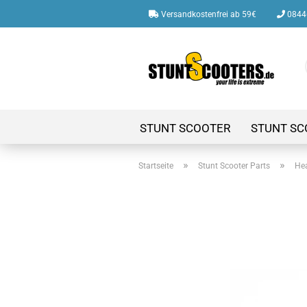
Versandkostenfrei ab 59€
08446
STUNT SCOOTER
STUNT SC
»
»
Startseite
Stunt Scooter Parts
Hea