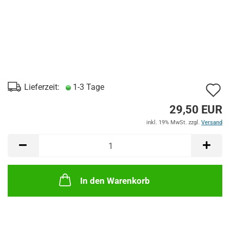
A
Lieferzeit:
1-3 Tage
d
29,50 EUR
M
inkl. 19% MwSt. zzgl.
Versand
In den Warenkorb