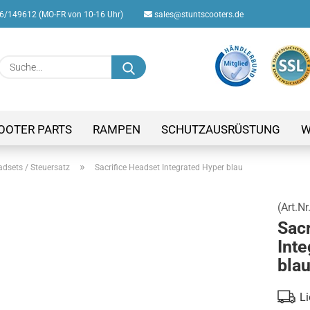
/149612 (MO-FR von 10-16 Uhr)
sales@stuntscooters.de
Suche...
E-M
Pas
OOTER PARTS
RAMPEN
SCHUTZAUSRÜSTUNG
W
»
dsets / Steuersatz
Sacrifice Headset Integrated Hyper blau
(Art.Nr
Konto
Sacr
Passw
Inte
bla
Li