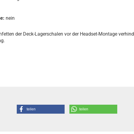
e:
nein
infetten der Deck-Lagerschalen vor der Headset-Montage verhind
ng.
teilen
teilen