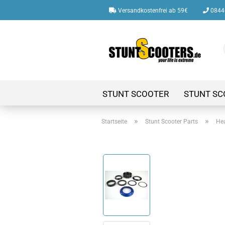
Versandkostenfrei ab 59€
08446
STUNT SCOOTER
STUNT SC
»
»
Startseite
Stunt Scooter Parts
Hea