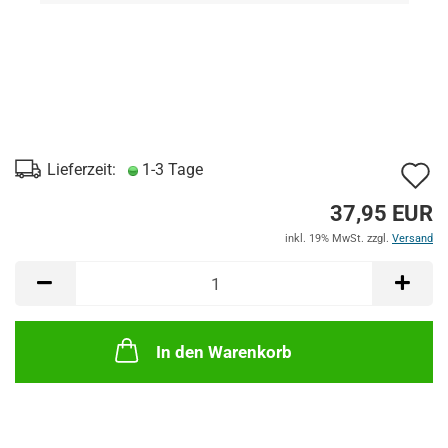
A
Lieferzeit:
1-3 Tage
d
37,95 EUR
M
inkl. 19% MwSt. zzgl.
Versand
In den Warenkorb