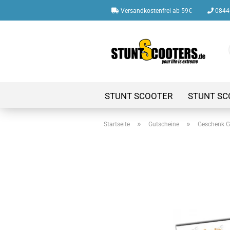
Versandkostenfrei ab 59€
08446
STUNT SCOOTER
STUNT SC
»
»
Startseite
Gutscheine
Geschenk G