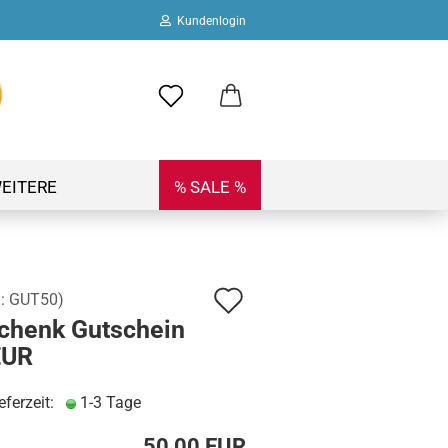
Kundenlogin
ail
swort
EITERE
% SALE %
Auf
.:
GUT50
)
 erstellen
chenk Gutschein
den
ort vergessen?
EUR
Merkzettel
eferzeit:
1-3 Tage
50,00 EUR