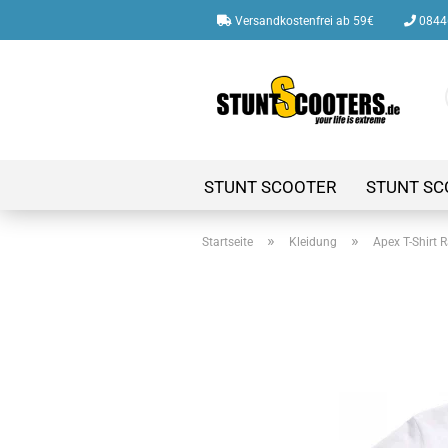
Versandkostenfrei ab 59€
08446
STUNT SCOOTER
STUNT SC
»
»
Startseite
Kleidung
Apex T-Shirt 