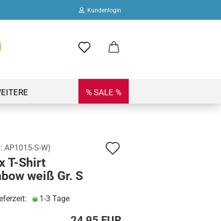
Kundenlogin
ail
swort
EITERE
% SALE %
Auf
.:
AP1015-S-W
)
 erstellen
 T-Shirt
den
ort vergessen?
nbow weiß Gr. S
Merkzettel
eferzeit:
1-3 Tage
24,95 EUR