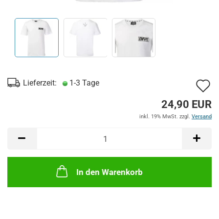
A
Lieferzeit:
1-3 Tage
d
24,90 EUR
M
inkl. 19% MwSt. zzgl.
Versand
In den Warenkorb