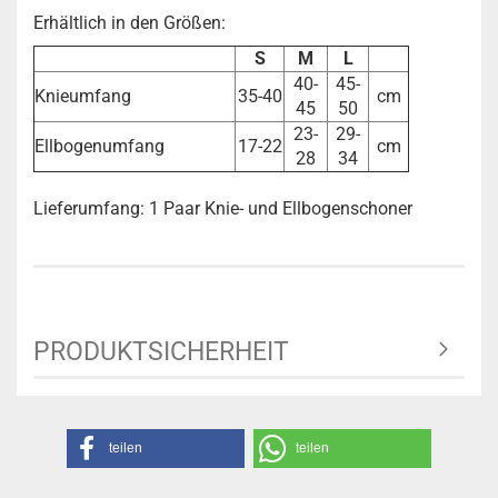
Erhältlich in den Größen:
S
M
L
40-
45-
Knieumfang
35-40
cm
45
50
23-
29-
Ellbogenumfang
17-22
cm
28
34
Lieferumfang: 1 Paar Knie- und Ellbogenschoner
PRODUKTSICHERHEIT
teilen
teilen