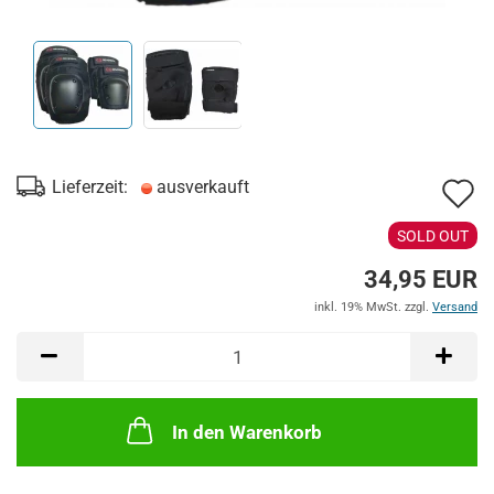
A
Lieferzeit:
ausverkauft
d
SOLD OUT
M
34,95 EUR
inkl. 19% MwSt. zzgl.
Versand
In den Warenkorb