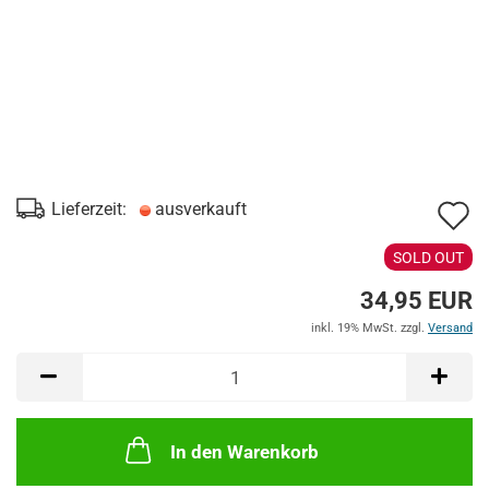
A
Lieferzeit:
ausverkauft
d
SOLD OUT
M
34,95 EUR
inkl. 19% MwSt. zzgl.
Versand
In den Warenkorb