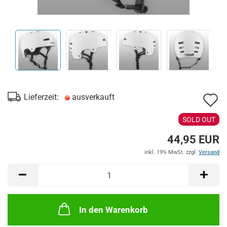
A
Lieferzeit:
ausverkauft
d
SOLD OUT
M
44,95 EUR
inkl. 19% MwSt. zzgl.
Versand
In den Warenkorb