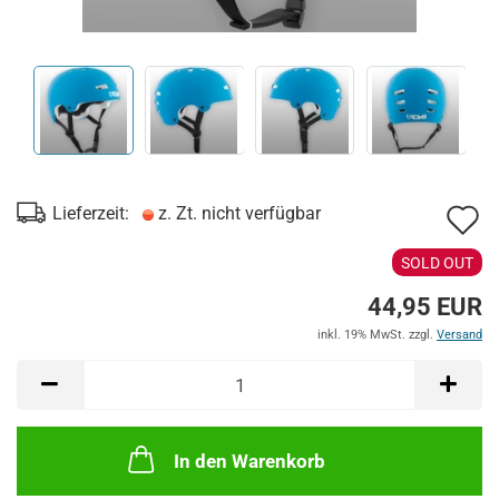
A
Lieferzeit:
z. Zt. nicht verfügbar
d
SOLD OUT
M
44,95 EUR
inkl. 19% MwSt. zzgl.
Versand
In den Warenkorb