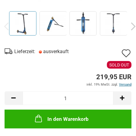
A
Lieferzeit:
ausverkauft
d
SOLD OUT
M
219,95 EUR
inkl. 19% MwSt. zzgl.
Versand
In den Warenkorb