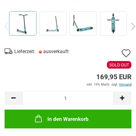
A
Lieferzeit:
ausverkauft
d
SOLD OUT
M
169,95 EUR
inkl. 19% MwSt. zzgl.
Versand
In den Warenkorb