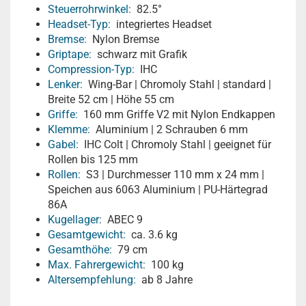
Steuerrohrwinkel:
82.5°
Headset-Typ:
integriertes Headset
Bremse:
Nylon Bremse
Griptape:
schwarz mit Grafik
Compression-Typ:
IHC
Lenker:
Wing-Bar | Chromoly Stahl | standard |
Breite 52 cm | Höhe 55 cm
Griffe:
160 mm Griffe V2 mit Nylon Endkappen
Klemme:
Aluminium | 2 Schrauben 6 mm
Gabel:
IHC Colt | Chromoly Stahl | geeignet für
Rollen bis 125 mm
Rollen:
S3 | Durchmesser 110 mm x 24 mm |
Speichen aus 6063 Aluminium | PU-Härtegrad
86A
Kugellager:
ABEC 9
Gesamtgewicht:
ca. 3.6 kg
Gesamthöhe:
79 cm
Max. Fahrergewicht:
100 kg
Altersempfehlung:
ab 8 Jahre