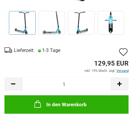
A
Lieferzeit:
1-3 Tage
d
129,95 EUR
M
inkl. 19% MwSt. zzgl.
Versand
In den Warenkorb