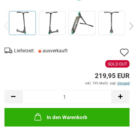
A
Lieferzeit:
ausverkauft
d
SOLD OUT
M
219,95 EUR
inkl. 19% MwSt. zzgl.
Versand
In den Warenkorb