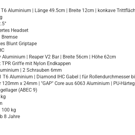
T6 Aluminium | Länge 49.5cm | Breite 12cm | konkave Trittfläc
g
.5°
ertes Headset
n Bremse
es Blunt Griptape
HC
 Aluminium | Reaper V2 Bar | Breite 56cm | Höhe 62cm
TPR Griffe mit Nylon Endkappen
luminium | 2 Schrauben 6mm
 T6 Aluminium | Diamond IHC Gabel | für Rollendurchmesser 
120mm x 24mm | "GAP" Core aus 6063 Aluminium | PU-Härteg
gellager (ABEC 9)
 kg
m
100 kg
 8 Jahre