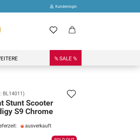
Kundenlogin
ail
swort
EITERE
% SALE %
Auf
.:
BL14011
)
 erstellen
t Stunt Scooter
den
ort vergessen?
digy S9 Chrome
Merkzettel
eferzeit:
ausverkauft
SOLD OUT