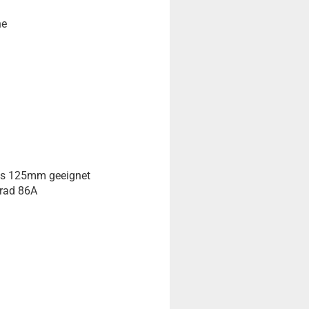
he
bis 125mm geeignet
rad 86A