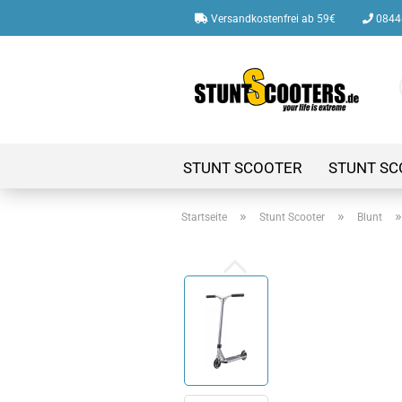
Versandkostenfrei ab 59€
08446
STUNT SCOOTER
STUNT SC
»
»
Startseite
Stunt Scooter
Blunt