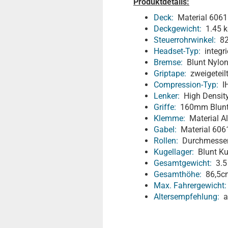
Produktdetails:
Deck:
Material 6061 
Deckgewicht:
1.45 k
Steuerrohrwinkel:
82
Headset-Typ:
integri
Bremse:
Blunt Nylo
Griptape:
zweigeteilt
Compression-Typ:
I
Lenker:
High Density
Griffe:
160mm Blunt 
Klemme:
Material A
Gabel:
Material 6061
Rollen:
Durchmesser 
Kugellager:
Blunt Ku
Gesamtgewicht:
3.5
Gesamthöhe:
86,5c
Max. Fahrergewicht:
Altersempfehlung:
ab