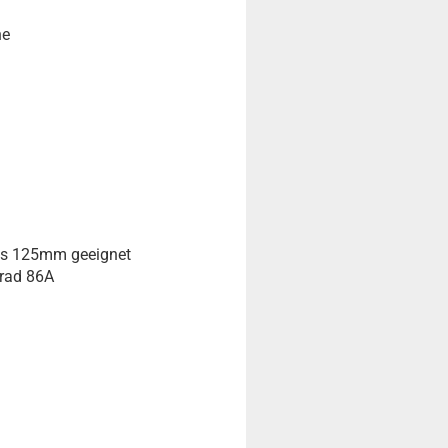
he
bis 125mm geeignet
rad 86A