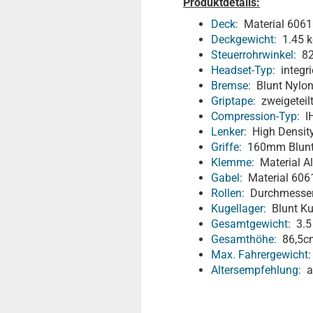
Produktdetails:
Deck:
Material 6061 
Deckgewicht:
1.45 k
Steuerrohrwinkel:
82
Headset-Typ:
integri
Bremse:
Blunt Nylo
Griptape:
zweigeteilt
Compression-Typ:
I
Lenker:
High Density
Griffe:
160mm Blunt 
Klemme:
Material A
Gabel:
Material 6061
Rollen:
Durchmesser 
Kugellager:
Blunt Ku
Gesamtgewicht:
3.5
Gesamthöhe:
86,5c
Max. Fahrergewicht:
Altersempfehlung:
ab