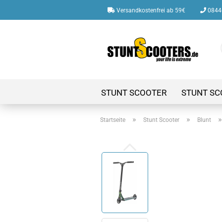
Versandkostenfrei ab 59€
08446
STUNT SCOOTER
STUNT SC
»
»
Startseite
Stunt Scooter
Blunt