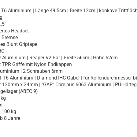
T6 Aluminium | Länge 49.5cm | Breite 12cm | konkave Trittfläc
g
.5°
ertes Headset
n Bremse
es Blunt Griptape
HC
 Aluminium | Reaper V2 Bar | Breite 56cm | Höhe 62cm
TPR Griffe mit Nylon Endkappen
luminium | 2 Schrauben 6mm
 T6 Aluminium | Diamond IHC Gabel | für Rollendurchmesser 
120mm x 24mm | "GAP" Core aus 6063 Aluminium | PU-Härteg
gellager (ABEC 9)
 kg
m
100 kg
 8 Jahre