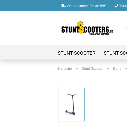
Versandkostenfrei ab 59€
08446
STUNT SCOOTER
STUNT SC
»
»
Startseite
Stunt Scooter
Blunt