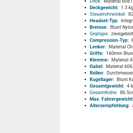
Deck:
Material 6061
Deckgewicht:
1.3 k
Steuerrohrwinkel:
82
Headset-Typ:
integr
Bremse:
Blunt Nylo
Griptape:
zweigeteil
Compression-Typ:
I
Lenker:
Material Ch
Griffe:
160mm Blunt 
Klemme:
Material 
Gabel:
Material 6061
Rollen
:
Durchmesser
Kugellager:
Blunt Ku
Gesamtgewicht:
4 k
Gesamthöhe:
86.5c
Max. Fahrergewicht
Altersempfehlung:
a