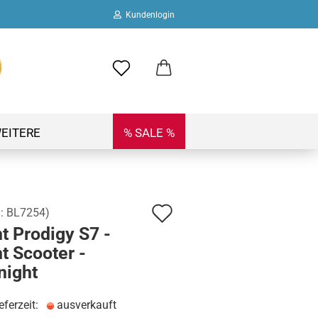
Kundenlogin
ail
swort
EITERE
% SALE %
Auf
.:
BL7254
)
 erstellen
t Prodigy S7 -
den
ort vergessen?
t Scooter -
Merkzettel
night
eferzeit:
ausverkauft