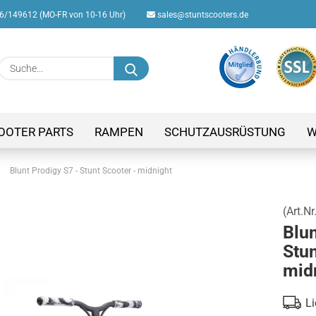
/149612 (MO-FR von 10-16 Uhr)
sales@stuntscooters.de
Suche...
E-M
Pas
OOTER PARTS
RAMPEN
SCHUTZAUSRÜSTUNG
W
»
Blunt Prodigy S7 - Stunt Scooter - midnight
(Art.Nr
Konto
Blun
Passw
Stun
mid
Li