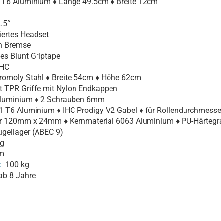
 T6 Aluminium ♦ Länge 49.5cm ♦ Breite 12cm
g
.5°
iertes Headset
n Bremse
tes Blunt Griptape
HC
romoly Stahl ♦ Breite 54cm ♦ Höhe 62cm
TPR Griffe mit Nylon Endkappen
Aluminium ♦ 2 Schrauben 6mm
 T6 Aluminium ♦ IHC Prodigy V2 Gabel ♦ für Rollendurchmess
 120mm x 24mm ♦ Kernmaterial 6063 Aluminium ♦ PU-Härtegr
gellager (ABEC 9)
g
m
:
100 kg
b 8 Jahre