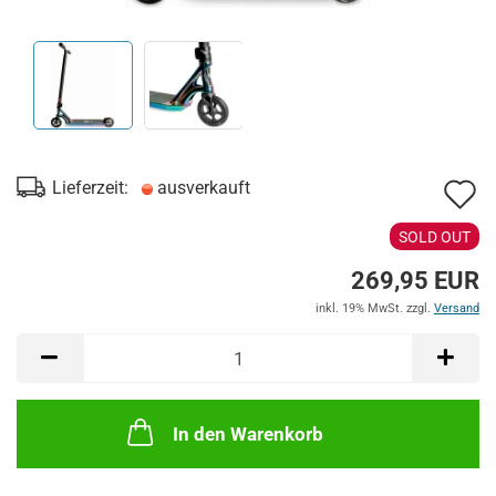
A
Lieferzeit:
ausverkauft
d
SOLD OUT
M
269,95 EUR
inkl. 19% MwSt. zzgl.
Versand
In den Warenkorb