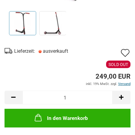
A
Lieferzeit:
ausverkauft
d
SOLD OUT
M
249,00 EUR
inkl. 19% MwSt. zzgl.
Versand
In den Warenkorb