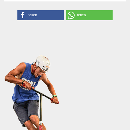
teilen
teilen