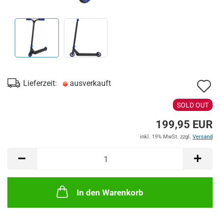
A
Lieferzeit:
ausverkauft
d
SOLD OUT
M
199,95 EUR
inkl. 19% MwSt. zzgl.
Versand
In den Warenkorb