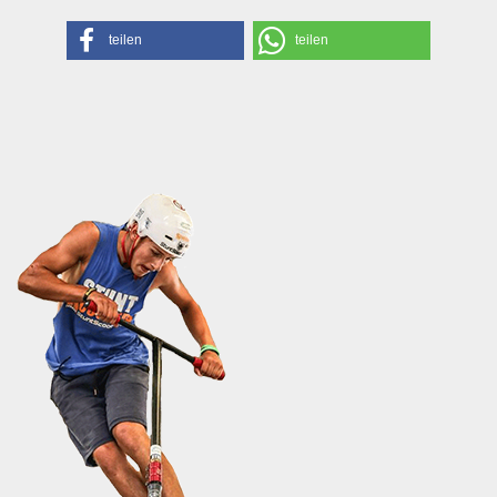
teilen
teilen