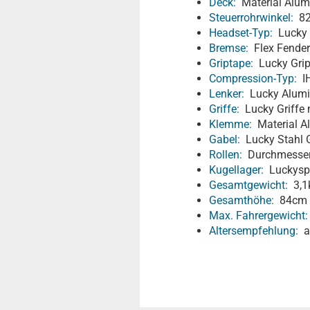
Deck:
Material Alumi
Steuerrohrwinkel:
82
Headset-Typ:
Lucky i
Bremse:
Flex Fende
Griptape:
Lucky Grip
Compression-Typ:
I
Lenker:
Lucky Alumin
Griffe:
Lucky Griffe 
Klemme:
Material A
Gabel:
Lucky Stahl G
Rollen:
Durchmesser 
Kugellager:
Luckyspe
Gesamtgewicht:
3,1
Gesamthöhe:
84cm
Max. Fahrergewicht:
Altersempfehlung:
ab