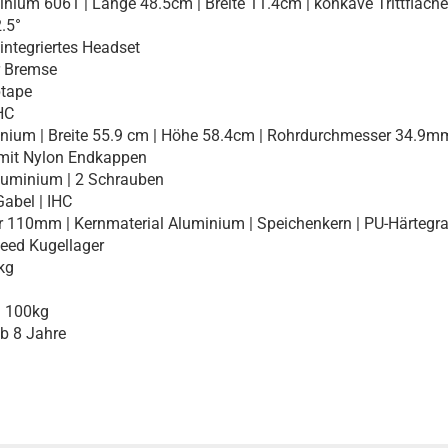
nium 6061 | Länge 48.5cm | Breite 11.4cm | konkave Trittfläche
.5°
ntegriertes Headset
r Bremse
tape
HC
ium | Breite 55.9 cm | Höhe 58.4cm | Rohrdurchmesser 34.9mm
mit Nylon Endkappen
luminium | 2 Schrauben
abel | IHC
110mm | Kernmaterial Aluminium | Speichenkern | PU-Härtegr
ed Kugellager
kg
100kg
 8 Jahre