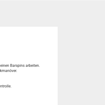
inen Barspins arbeiten.
nkmanöver.
ntrolle.