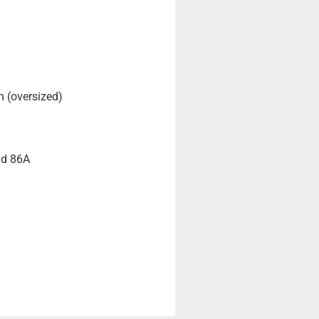
 (oversized)
ad 86A