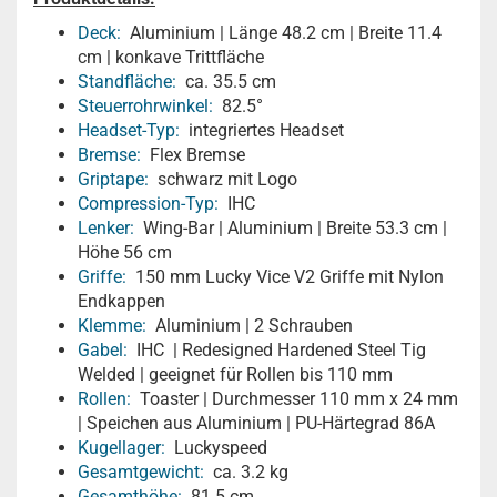
Deck:
Aluminium | Länge 48.2 cm | Breite 11.4
cm | konkave Trittfläche
Standfläche:
ca. 35.5 cm
Steuerrohrwinkel:
82.5°
Headset-Typ:
integriertes Headset
Bremse:
Flex Bremse
Griptape:
schwarz mit Logo
Compression-Typ:
IHC
Lenker:
Wing-Bar | Aluminium | Breite 53.3 cm |
Höhe 56 cm
Griffe:
150 mm Lucky Vice V2 Griffe mit Nylon
Endkappen
Klemme:
Aluminium | 2 Schrauben
Gabel:
IHC | Redesigned Hardened Steel Tig
Welded | geeignet für Rollen bis 110 mm
Rollen:
Toaster | Durchmesser 110 mm x 24 mm
| Speichen aus Aluminium | PU-Härtegrad 86A
Kugellager:
Luckyspeed
Gesamtgewicht:
ca. 3.2 kg
Gesamthöhe:
81.5 cm