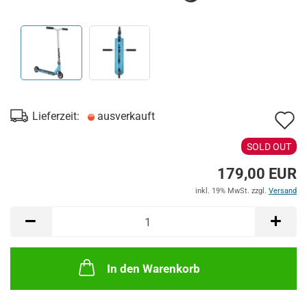
A
Lieferzeit:
ausverkauft
d
SOLD OUT
M
179,00 EUR
inkl. 19% MwSt. zzgl.
Versand
In den Warenkorb