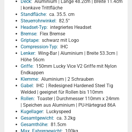
Deck:
Aluminium | Länge 48.2cm | Breite 11.4cm
| konkave Trittfläche
Standfläche:
ca. 35.5. cm
Steuerrohrwinkel:
82.5°
Headset-Typ:
integriertes Headset
Bremse:
Flex Bremse
Griptape:
schwarz mit Logo
Compression-Typ:
IHC
Lenker:
Wing-Bar | Aluminium | Breite 53.3cm |
Höhe 56cm
Griffe:
150mm Lucky Vice V2 Griffe mit Nylon
Endkappen
Klemme:
Aluminium | 2 Schrauben
Gabel:
IHC | Redesigned Hardened Steel Tig
Welded | geeignet für Rollen bis 110mm
Rollen:
Toaster | Durchmesser 110mm x 24mm
| Speichen aus Aluminium | PU-Härtegrad 86A
Kugellager:
Luckyspeed
Gesamtgewicht:
ca. 3.2kg
Gesamthöhe:
81.5cm
Max. Fahrergewicht:
100kg