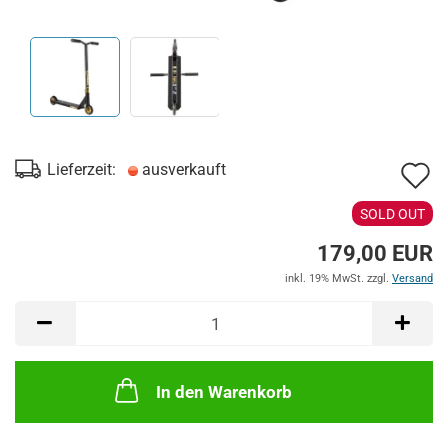
A
Lieferzeit:
ausverkauft
d
SOLD OUT
M
179,00 EUR
inkl. 19% MwSt. zzgl.
Versand
In den Warenkorb