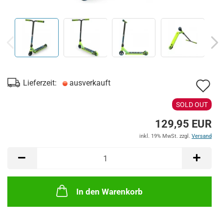
A
Lieferzeit:
ausverkauft
d
SOLD OUT
M
129,95 EUR
inkl. 19% MwSt. zzgl.
Versand
In den Warenkorb