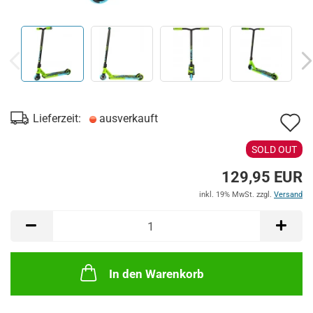
A
Lieferzeit:
ausverkauft
d
SOLD OUT
M
129,95 EUR
inkl. 19% MwSt. zzgl.
Versand
In den Warenkorb