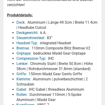
verzichten!
Produktdetails:
Deck:
Aluminium | Länge 49.5cm | Breite 11.4cm
| Headtube Cutout
Deckgewicht:
k.A.
Steuerrohrwinkel:
83°
Headset-Typ:
integrated Headset
Bremse:
110mm Composite Blitz Bremse V2
Griptape:
bedrucktes Madd Gear Griptape
Compression-Typ:
IHC
Lenker:
Chromoly Stahl | Breite 50.8cm | Höhe
58cm | Rohrdurchmesser 31.8mm (standard)
Griffe:
150mm Madd Gear Swirls Griffe
Klemme:
Aluminium | pulverbeschichtet | 2
Schrauben
Gabel:
IHC Gabel | threadless Aluminium
Rollen:
Durchmesser 110mm | 5-Spoke
Aluminium | Madd Gear
Kugellager:
ABEC 7