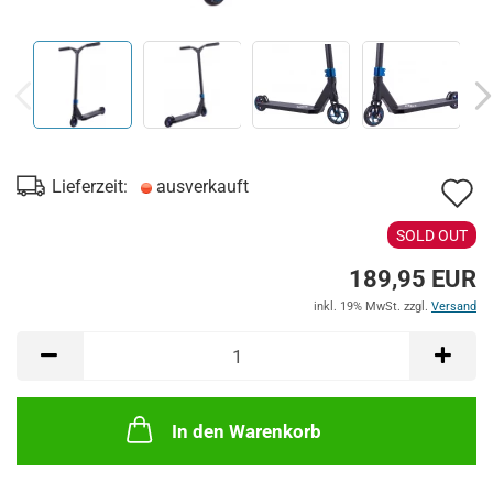
A
Lieferzeit:
ausverkauft
d
SOLD OUT
M
189,95 EUR
inkl. 19% MwSt. zzgl.
Versand
In den Warenkorb