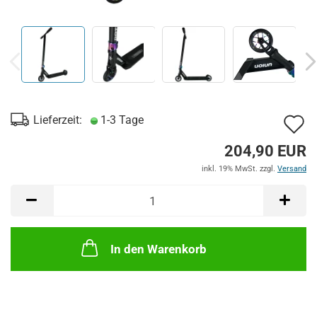
A
Lieferzeit:
1-3 Tage
d
204,90 EUR
M
inkl. 19% MwSt. zzgl.
Versand
In den Warenkorb