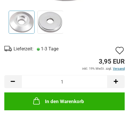
A
Lieferzeit:
1-3 Tage
d
3,95 EUR
M
inkl. 19% MwSt. zzgl.
Versand
In den Warenkorb