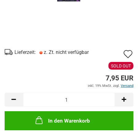
A
Lieferzeit:
z. Zt. nicht verfügbar
d
SOLD OUT
M
7,95 EUR
inkl. 19% MwSt. zzgl.
Versand
In den Warenkorb