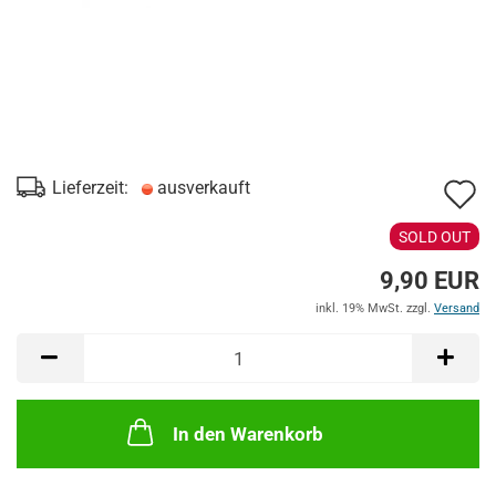
A
Lieferzeit:
ausverkauft
d
SOLD OUT
M
9,90 EUR
inkl. 19% MwSt. zzgl.
Versand
In den Warenkorb