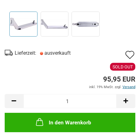
A
Lieferzeit:
ausverkauft
d
SOLD OUT
M
95,95 EUR
inkl. 19% MwSt. zzgl.
Versand
In den Warenkorb