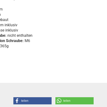
m
m
ebaut
m inklusiv
e inklusiv
ube:
nicht enthalten
ion Schraube:
M6
 365g
teilen
teilen