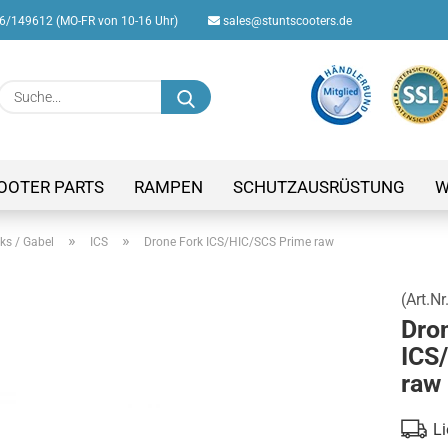
/149612 (MO-FR von 10-16 Uhr)
sales@stuntscooters.de
Suche...
E-M
Pas
OOTER PARTS
RAMPEN
SCHUTZAUSRÜSTUNG
W
»
»
ks / Gabel
ICS
Drone Fork ICS/HIC/SCS Prime raw
(Art.Nr
Konto
Dro
Passw
ICS
raw
Li