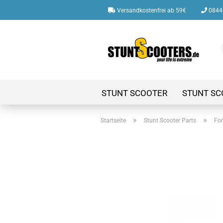
Versandkostenfrei ab 59€
08446
STUNT SCOOTER
STUNT SC
»
»
Startseite
Stunt Scooter Parts
For