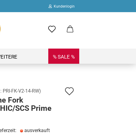
Kundenlogin
ail
swort
EITERE
% SALE %
Auf
.:
PRI-FK-V2-14-RW
)
 erstellen
ne Fork
den
ort vergessen?
/HIC/SCS Prime
Merkzettel
eferzeit:
ausverkauft