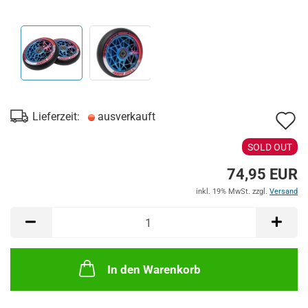
A
Lieferzeit:
ausverkauft
d
SOLD OUT
M
74,95 EUR
inkl. 19% MwSt. zzgl.
Versand
In den Warenkorb