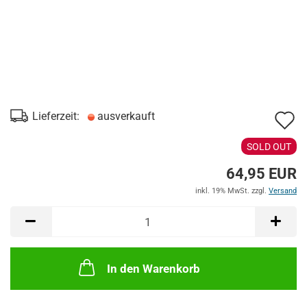
A
Lieferzeit:
ausverkauft
d
SOLD OUT
M
64,95 EUR
inkl. 19% MwSt. zzgl.
Versand
In den Warenkorb