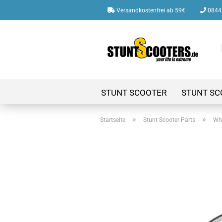
Versandkostenfrei ab 59€
08446
STUNT SCOOTER
STUNT SC
»
»
Startseite
Stunt Scooter Parts
Whe