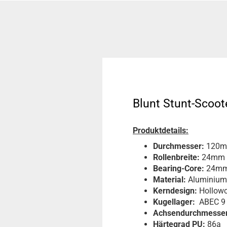
Blunt Stunt-Sco
Produktdetails:
Durchmesser:
120
Rollenbreite:
24mm
Bearing-Core:
24m
Material:
Aluminium
Kerndesign:
Hollowc
Kugellager:
ABEC 9 
Achsendurchmesser
Härtegrad PU:
86a