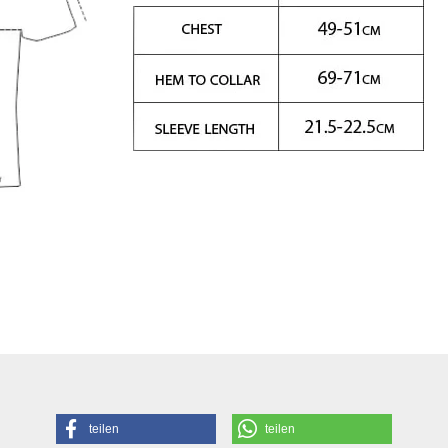
teilen
teilen