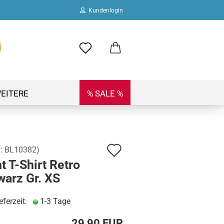
Kundenlogin
ail
swort
EITERE
% SALE %
Auf
.:
BL10382
)
 erstellen
t T-Shirt Retro
den
ort vergessen?
warz Gr. XS
Merkzettel
eferzeit:
1-3 Tage
29,90 EUR