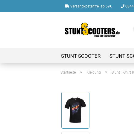
Versandkostenfrei ab 59€
08446
STUNT SCOOTER
STUNT SC
»
»
Startseite
Kleidung
Blunt T-Shirt 