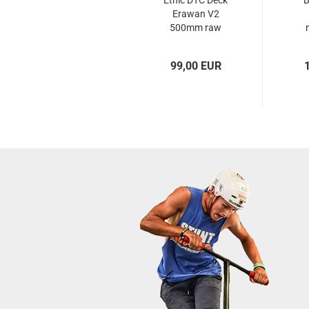
Ethic DTC Deck
B
Erawan V2
500mm raw
99,00 EUR