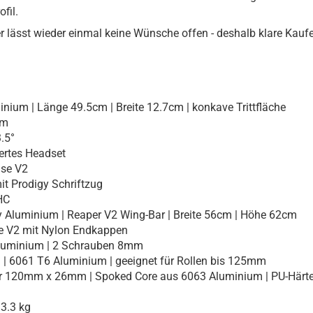
ofil.
r lässt wieder einmal keine Wünsche offen - deshalb klare Kau
ium | Länge 49.5cm | Breite 12.7cm | konkave Trittfläche
cm
.5°
ertes Headset
se V2
t Prodigy Schriftzug
HC
 Aluminium | Reaper V2 Wing-Bar | Breite 56cm | Höhe 62cm
 V2 mit Nylon Endkappen
luminium | 2 Schrauben 8mm
 6061 T6 Aluminium | geeignet für Rollen bis 125mm
120mm x 26mm | Spoked Core aus 6063 Aluminium | PU-Härt
3.3 kg