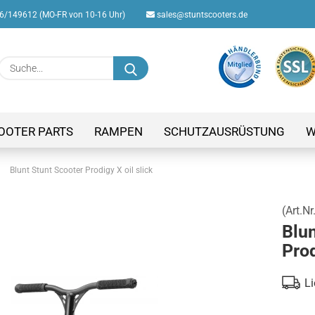
/149612 (MO-FR von 10-16 Uhr)
sales@stuntscooters.de
Suche...
E-M
Pas
OOTER PARTS
RAMPEN
SCHUTZAUSRÜSTUNG
W
»
Blunt Stunt Scooter Prodigy X oil slick
(Art.Nr
Konto
Blun
Passw
Prod
Li