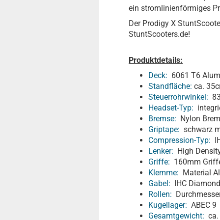
ein stromlinienförmiges Pr
Der Prodigy X StuntScoote
StuntScooters.de!
Produktdetails:
Deck:
6061 T6 Alumin
Standfläche:
ca. 35
Steuerrohrwinkel:
83
Headset-Typ:
integri
Bremse:
Nylon Brem
Griptape:
schwarz mi
Compression-Typ:
I
Lenker:
High Density
Griffe:
160mm Griffe
Klemme:
Material A
Gabel:
IHC Diamond |
Rollen:
Durchmesser 
Kugellager:
ABEC 9
Gesamtgewicht:
ca. 