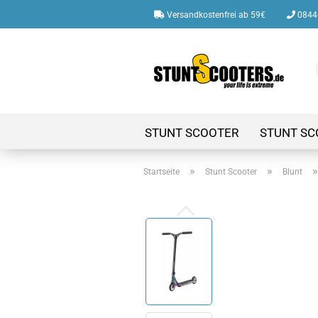
Versandkostenfrei ab 59€
08446
STUNT SCOOTER
STUNT SC
»
»
Startseite
Stunt Scooter
Blunt