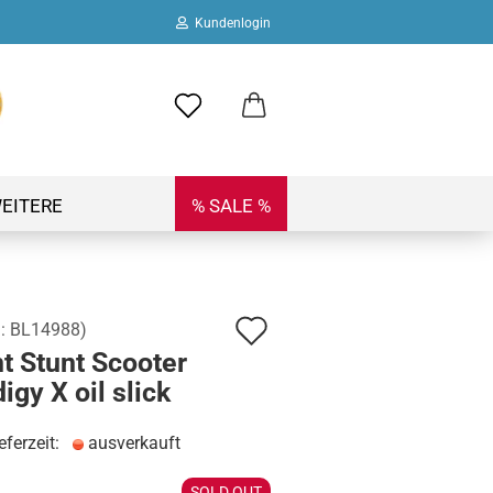
Kundenlogin
ail
swort
EITERE
% SALE %
Auf
.:
BL14988
)
 erstellen
t Stunt Scooter
den
ort vergessen?
igy X oil slick
Merkzettel
eferzeit:
ausverkauft
SOLD OUT