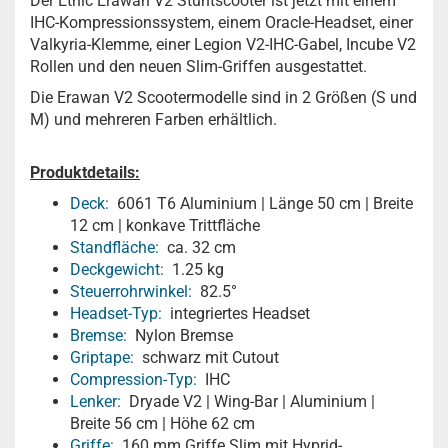
Der Ethic Erawan V2 Stuntscooter ist jetzt mit einem
IHC-Kompressionssystem, einem Oracle-Headset, einer
Valkyria-Klemme, einer Legion V2-IHC-Gabel, Incube V2
Rollen und den neuen Slim-Griffen ausgestattet.
Die Erawan V2 Scootermodelle sind in 2 Größen (S und
M) und mehreren Farben erhältlich.
Produktdetails:
Deck:
6061 T6 Aluminium | Länge 50 cm | Breite
12 cm | konkave Trittfläche
Standfläche:
ca. 32 cm
Deckgewicht:
1.25 kg
Steuerrohrwinkel:
82.5°
Headset-Typ:
integriertes Headset
Bremse:
Nylon Bremse
Griptape:
schwarz mit Cutout
Compression-Typ:
IHC
Lenker:
Dryade V2 | Wing-Bar | Aluminium |
Breite 56 cm | Höhe 62 cm
Griffe:
160 mm Griffe Slim mit Hyprid-