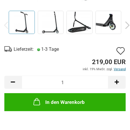
A
Lieferzeit:
1-3 Tage
d
219,00 EUR
M
inkl. 19% MwSt. zzgl.
Versand
In den Warenkorb