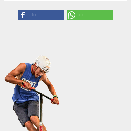
teilen
teilen